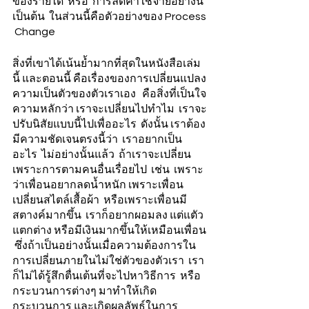
ของรายได้  หรือ  การลดค่าใช้จ่ายอย่างนี้
เป็นต้น  ในส่วนนี้คือตัวอย่างของ Process 
 Change 
สิ่งที่เขาได้เน้นย้ำมากที่สุดในหนังสือเล่ม
นี้ และตอนนี้ คือเรื่องของการเปลี่ยนแปลง
ความเป็นตัวของตัวเราเอง   คือสิ่งที่เป็นใจ
ความหลักว่า เราจะเปลี่ยนไปทำไม  เราจะ
ปรับนิสัยแบบนี้ไปเพื่ออะไร  ดังนั้น เราต้อง
มีความชัดเจนตรงนี้ว่า  เราอยากเป็น
อะไร  ไม่อย่างนั้นแล้ว  ถ้าเราจะเปลี่ยน
เพราะการตามคนอื่นเรื่อยไป  เช่น  เพราะ
ว่าเพื่อนอยากลดน้ำหนัก เพราะเพื่อน
เปลี่ยนสไตล์เสื้อผ้า  หรือเพราะเพื่อนมี
สตางค์มากขึ้น  เราก็อยากผอมลง แต่แตัว
แตกต่าง หรือมีเงินมากขึ้นให้เหมือนเพื่อน 
 ซึ่งถ้าเป็นอย่างนั้นเมื่อความต้องการใน
การเปลี่ยนภายในไม่ใช่ตัวของตัวเรา  เรา
ก็ไม่ได้รู้สึกตื่นเต้นที่จะไปหาวิธีการ  หรือ
กระบวนการต่างๆ มาทำให้เกิด
กระบวนการ และเกิดผลลัพธ์ในการ