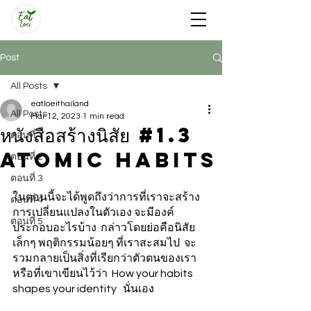
Post
All Posts
eatloeithailand
All Posts
Mar 12, 2023
1 min read
หนังสือสร้างนิสัย #1.3
ตอนที่ 1
Atomic Habits
ตอนที่ 2
ตอนที่ 3
ในตอนนี้จะได้พูดถึงว่าการที่เราจะสร้าง
ตอนที่ 4
การเปลี่ยนแปลงในตัวเอง จะมีองค์
ตอนที่ 5
ประกอบอะไรบ้าง  กล่าวโดยย่อคือนิสัย
เล็กๆ พฤติกรรมน้อยๆ ที่เราสะสมไป  จะ
รวมกลายเป็นสิ่งที่เรียกว่าตัวตนของเรา
หรือที่เขาเขียนไว้ว่า  How your habits 
shapes your identity   นั่นเอง