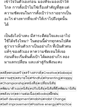
เข้าใจในตัวเองก่อน  มองที่จะมองเป้าให้
ไกล  การตั้งเป้าไม่ใช่เรื่องสำคัญที่สุด แต่
ความชัดเจนในการตั้งเป้าว่าเราอยากเป็น
อะไร ต่างหากที่จะทำให้เราไปถึงจุดนั้น
ได้  
เป็นยังไงบ้างคะ มีสาระดีต่อใจและเอาไป
ใช้ได้จริงไหม?  ในตอนนี้ฝากทุกคนไปคิด
ดูว่าเราเห็นตัวเราเป็นอย่างไร ที่เป้นตัวตน
แท้ๆ ของตัวเอง หาความชัดเจนให้เจอ 
ก่อนที่จะเริ่มต้นตั้งเป้า ได้ผลอย่างไร ลอง
มาแลกเปลี่ยน  และเล่าสู่กันฟังนะคะ
#สติ
#ครอบครัว
#สร้างสรรค์
#Creative
#Sabaijai
#ความสุข
#สบายใจ
#Mindful
#Parenting
#Happy
#Championship
#หนังสือ
#เปลี่ยนนิสัย
#พัฒนาตัวเอง
#นิสัย
#ปรับนิสัย
#นิสัยที่ดี
#พัฒนานิสัย
#พลังบวก
#ความต่อเนื่อง
#Books
#ฝึกฝน
#Self development
#Habits
#Habit Change
#Self improvement
#Positive energy
#Practice