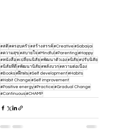
#สติ
#ครอบครัว
#สร้างสรรค์
#Creative
#Sabaijai
#ความสุข
#สบายใจ
#Mindful
#Parenting
#Happy
#หนังสือ
#เปลี่ยนนิสัย
#พัฒนาตัวเอง
#นิสัย
#ปรับนิสัย
#นิสัยที่ดี
#พัฒนานิสัย
#พลังบวก
#ความต่อเนื่อง
#Books
#ฝึกฝน
#Self development
#Habits
#Habit Change
#Self improvement
#Positive energy
#Practice
#Gradual Change
#Continuous
#CHAMP