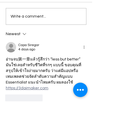
หนังสือสร้างนิสัย
หนังสือสร้างนิ
Write a comment...
Essentialism:
energy 
The
#10 : Ha
Newest
discipline,
Fun and
Capa Siregar
pursuit of
Enjoy t
4 days ago
less -
Ride การเดินทางจะ
อ่านจบ第一章แล้วรู้สึกว่า “less but better” 
Introduction
ต้องมีความสนุก
มันใช่เลยสำหรับชีวิตที่รกๆ แบบนี้ ขอบคุณที่
(McKeown,
สรุปให้เข้าใจง่ายมากครับ ว่าแต่มีแอปหรือ
2014)
เทมเพลตช่วยจัดลำดับความสำคัญแบบ 
Essentialist แนะนำไหมครับ ผมลองใช้ 
https://3daimaker.com
Like
Reply
Cox Kristin
5 days ago
อ่านบทสรุปบทแรกแล้วชอบตรงที่เน้น “เลือก