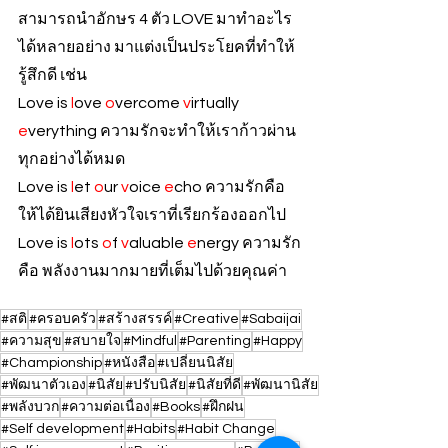
สามารถนำอักษร 4 ตัว LOVE มาทำอะไร
ได้หลายอย่าง มาแต่งเป็นประโยคที่ทำให้
รู้สึกดี เช่น
Love is 
l
ove 
o
vercome 
v
irtually 
e
verything ความรักจะทำให้เราก้าวผ่าน
ทุกอย่างได้หมด
Love is 
l
et 
o
ur 
v
oice 
e
cho ความรักคือ 
ให้ได้ยินเสียงหัวใจเราที่เรียกร้องออกไป
Love is 
l
ots 
o
f 
v
aluable 
e
nergy ความรัก
คือ พลังงานมากมายที่เต็มไปด้วยคุณค่า
#สติ
#ครอบครัว
#สร้างสรรค์
#Creative
#Sabaijai
#ความสุข
#สบายใจ
#Mindful
#Parenting
#Happy
#Championship
#หนังสือ
#เปลี่ยนนิสัย
#พัฒนาตัวเอง
#นิสัย
#ปรับนิสัย
#นิสัยที่ดี
#พัฒนานิสัย
#พลังบวก
#ความต่อเนื่อง
#Books
#ฝึกฝน
#Self development
#Habits
#Habit Change