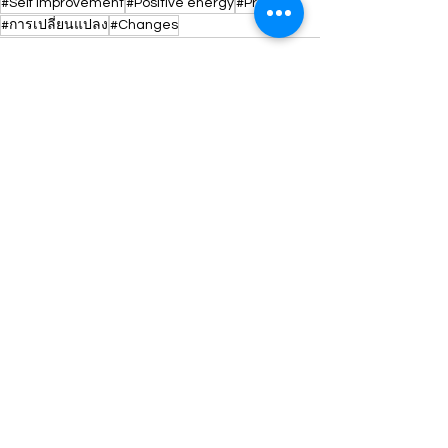
#Self improvement
#Positive energy
#Practice
#การเปลี่ยนแปลง
#Changes
See All
Recent Posts