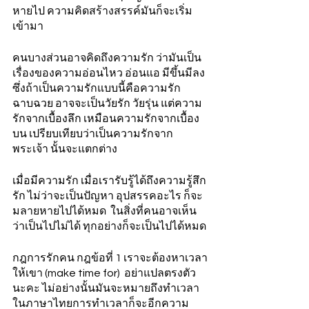
หายไป ความคิดสร้างสรรค์มันก็จะเริ่ม
เข้ามา
คนบางส่วนอาจคิดถึงความรัก ว่ามันเป็น
เรื่องของความอ่อนไหว อ่อนแอ มีขึ้นมีลง 
ซึ่งถ้าเป็นความรักแบบนี้คือความรัก
ฉาบฉวย อาจจะเป็นวัยรัก วัยรุ่น แต่ความ
รักจากเบื้องลึก เหมือนความรักจากเบื้อง
บน เปรียบเทียบว่าเป็นความรักจาก
พระเจ้า นั้นจะแตกต่าง
เมื่อมีความรัก เมื่อเรารับรู้ได้ถึงความรู้สึก
รัก ไม่ว่าจะเป็นปัญหา อุปสรรคอะไร ก็จะ
มลายหายไปได้หมด  ในสิ่งที่คนอาจเห็น
ว่าเป็นไปไม่ได้ ทุกอย่างก็จะเป็นไปได้หมด
กฎการรักคน กฎข้อที่ 1 เราจะต้องหาเวลา
ให้เขา (make time for)  อย่าแปลตรงตัว
นะคะ ไม่อย่างนั้นมันจะหมายถึงทําเวลา 
ในภาษาไทยการทำเวลาก็จะอีกความ