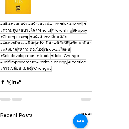
#สติ
#ครอบครัว
#สร้างสรรค์
#Creative
#Sabaijai
#ความสุข
#สบายใจ
#Mindful
#Parenting
#Happy
#Championship
#หนังสือ
#เปลี่ยนนิสัย
#พัฒนาตัวเอง
#นิสัย
#ปรับนิสัย
#นิสัยที่ดี
#พัฒนานิสัย
#พลังบวก
#ความต่อเนื่อง
#Books
#ฝึกฝน
#Self development
#Habits
#Habit Change
#Self improvement
#Positive energy
#Practice
#การเปลี่ยนแปลง
#Changes
See All
Recent Posts