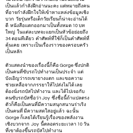
เป็นแล้วกำลังฝึกอ่านนะคะ แต่หมายถึงคน
ที่อาจกำลังฝึกใจให้เข้าหาแหล่งข้อมูลเชิง
บวก  วัยรุ่นหรือเด็กวัยเรียนก็น่าจะอ่านได้
ดี  หนังสือแตกออกมาเป็นทั้งหมด 10 บท
ใหญ่  ในแต่ละบทจะแยกเป็นหัวข้อย่อยถึง 
34 ตอนทีเดียว  คำศัพท์ที่ใช้ก็เป็นคำศัพท์ที่
คุ้นเคย  เพราะเป็นเรื่องราวของครอบครัว
เป็นหลัก
ตัวแสดงนำของเรื่องนี้ก็คือ Gorge ซึ่งปกติ
เป็นคนที่ขับรถไปทำงานเป็นประจำ  แต่
บังเอิญว่ารถเขายางแตก  และขอความ
ช่วยเหลือจากภรรยาให้ไปส่งไม่ได้ เลย
ต้องนั่งรถบัสไปทำงาน  และได้ไปเจอกับ
คนขับรถบัสชื่อว่า Joy  ซึ่งชื่อนี้ถ้าแปลตรง
ตัวก็คือเป็นคนที่มีความสนุกสนานร่าเริง  
เป็นคนที่ มีความสดใสอยู่แล้ว  ฉะนั้น 
Gorge ก็เลยได้เรียนรู้เรื่องของพลังงาน
เชิงบวกจาก  Joy  นี้ตลอดระยะเวลา 10 วัน
ที่เขาต้องขึ้นรถบัสไปทำงาน