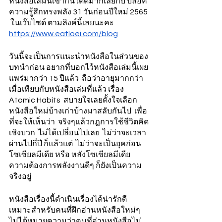
หนังสือเล่มนี้เข้ากันได้ดีมากเลยกับ บล็อค
ความรู้สึกทรงพลัง 31 วันก่อนปีใหม่ 2565 
 ในเว๊บไซด์ ตามลิงค์นี้เลยนะคะ  
https://www.eatloei.com/blog
วันนี้จะเป็นการแนะนำหนังสือในส่วนของ
บทนำก่อน อยากที่บอกไว้หนังสือเล่มนี้เผย
แพร่มากว่า 15 ปีแล้ว  ถือว่าอายุมากกว่า
เมื่อเทียบกับหนังสือเล่มที่แล้ว เรื่อง 
Atomic Habits  สบายใจเลยตั้งใจเลือก
หนังสือใหม่บ้างเก่าบ้างมาสลับกันไป  เพื่อ
ที่จะให้เห็นว่า  จริงๆแล้วกฎการใช้ชีวิตคิด
เชิงบวก  ไม่ได้เปลี่ยนไปเลย  ไม่ว่าจะเวลา
ผ่านไปกี่ปี ก็แล้วแต่  ไม่ว่าจะเป็นยุคก่อน
โซเซียลมีเดีย หรือ หลังโซเชียลมีเดีย 
ความต้องการพลังงานดีๆ ก็ยังเป็นความ
จริงอยู่
หนังสือเรื่องนี้ดำเนินเรื่องได้น่ารักดี 
เหมาะสำหรับคนที่ฝึกอ่านหนังสือใหม่ๆ  
ไม่ได้หมายความว่าคนที่อ่านหนังสือไม่