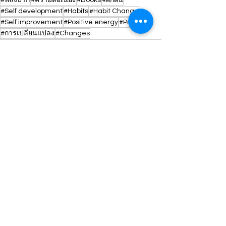
#พลังบวก
#ความต่อเนื่อง
#Books
#ฝึกฝน
#Self development
#Habits
#Habit Change
#Self improvement
#Positive energy
#Practice
#การเปลี่ยนแปลง
#Changes
See All
Recent Posts