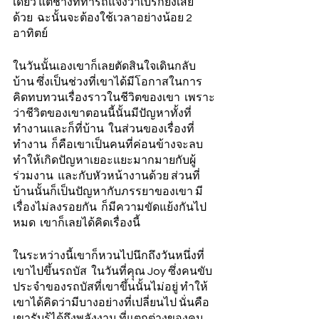
เดี่ยว แต่ช่างที่ทำรถแจ้งว่าเบรกยังเสีย
ด้วย  ฉะนั้นจะต้องใช้เวลาอย่างน้อย 2 
อาทิตย์  
ในวันนั้นเองเขาก็เลยตัดสินใจเดินกลับ
บ้าน ซึ่งเป็นช่วงที่เขาได้มีโอกาสในการ
คิดทบทวนเรื่องราวในชีวิตของเขา  เพราะ
ว่าชีวิตของเขาตอนนี้นั้นมีปัญหาทั้งที่
ทำงานและก็ที่บ้าน  ในส่วนของเรื่องที่
ทำงาน  ก็คือเขาเป็นคนที่ค่อนข้างจะลบ  
ทำให้เกิดปัญหาเยอะแยะมากมายกับผู้
ร่วมงาน  และกับหัวหน้างานด้วย ส่วนที่
บ้านนั้นก็เป็นปัญหากับภรรยาของเขา มี
เรื่องไม่ลงรอยกัน  ก็มีความขัดแย้งกันไป
หมด  เขาก็เลยได้คิดเรื่องนี้ 
ในระหว่างนี้เขาก็หวนไปนึกถึงวันหนึ่งที่
เขาไปขึ้นรถบัส  ในวันที่คุุณ Joy ซึ่งคนขับ
ประจำของรถบัสที่เขาขึ้นนั้นไม่อยู่ ทำให้
เขาได้คิดว่ามีบางอย่างที่เปลี่ยนไป นั่นคือ
เขารับรู้ได้ถึงพลังงาน ที่แตกต่างของคน