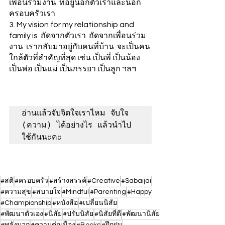
เพื่อนร่วมงาน  ที่อยู่นอกตัวเราและนอก
ครอบครัวเรา
3. My vision for my relationship and 
family is  ถัดจากตัวเรา  ถัดจากเพื่อนร่วม
งาน  เรากลับมาอยู่กับคนที่บ้าน  จะเป็นคน
ใกล้ตัวที่สำคัญที่สุด เช่น เป็นพี่ เป็นน้อง 
เป็นพ่อ เป็นแม่ เป็นภรรยา เป็นลูก ฯลฯ 
อ่านแล้วจับจิตใจเราไหม จับใจ 
(ความ) ได้อย่างไร แล้วนำไป
ใช้กันนะคะ
#สติ
#ครอบครัว
#สร้างสรรค์
#Creative
#Sabaijai
#ความสุข
#สบายใจ
#Mindful
#Parenting
#Happy
#Championship
#หนังสือ
#เปลี่ยนนิสัย
#พัฒนาตัวเอง
#นิสัย
#ปรับนิสัย
#นิสัยที่ดี
#พัฒนานิสัย