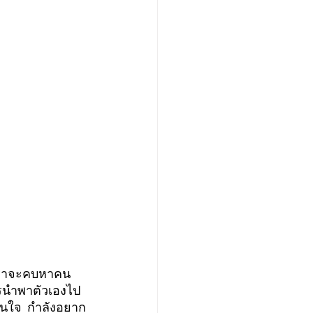
  เราจะคบหาคน
การนำพาตัวเองไป 
ังสนใจ  กำลังอยาก