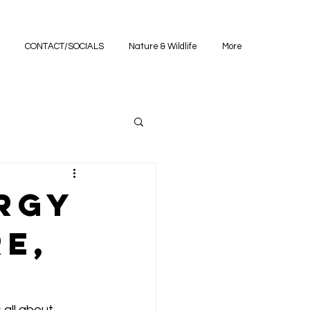
CONTACT/SOCIALS
Nature & Wildlife
More
nergy
re,
all about 