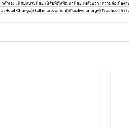
นาตัวเอง
#นิสัย
#ปรับนิสัย
#นิสัยที่ดี
#พัฒนานิสัย
#พลังบวก
#ความต่อเนื่อง
#
ts
#Habit Change
#Self improvement
#Positive energy
#Practice
#การเ