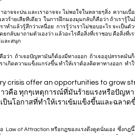
ราอาจจะบ่น และเราอาจจะ ไม่พอใจในหลายๆสิ่ง  ความเบื่
ลวร้ายเสียทีเดียว  ในการฝึกมองมุมกลับก็คือว่า ถ้าเรารู้ในสิ่
่เราทำแล้วรู้สึกว่าเหนื่อย  การรู้ว่าเราไม่ชอบอะไร จะเป็นตัว
 โดยกลับมาถามตัวเองว่า แล้วอะไรคือสิ่งที่เราชอบ คือสิ่งที่
ดีและสนุก 
็คือว่า  ถ้าเจอปัญหามันก็ต้องมีทางออก  ถ้าเจออุปสรรคมันก
ราเกิดความแข็งแกร่งขึ้น ทำให้เราต้องคิดหาทางออก  ทำใ
ery crisis offer an opportunities to grow s
่าวคือ ทุกๆเหตุการณ์ที่มันร้ายแรงหรือปัญหา 
ห้เป็นโอกาสที่ทำให้เราเข้มแข็งขึ้นและฉลาดขึ
ือ  Law of Attraction หรือกฎของแรงดึงดูดนั่นเอง  ซึ่งกฎนี