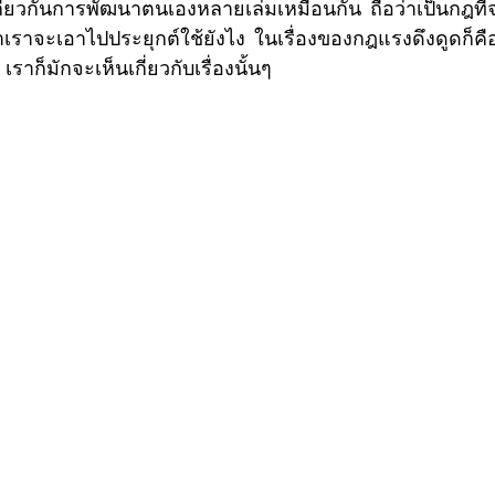
ี่ยวกันการพัฒนาตนเองหลายเล่มเหมือนกัน  ถือว่าเป็นกฎที่จ
าเราจะเอาไปประยุกต์ใช้ยังไง  ในเรื่องของกฎแรงดึงดูดก็คือว
าก็มักจะเห็นเกี่ยวกับเรื่องนั้นๆ  