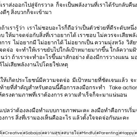
เราส่งออกไปสู่จักรวาล  ก็จะเป็นพลังงานที่เราได้รับกลับคืน
ิ่งดีๆ สิ่งบวกก็จะเข้ามา
าถ้าเรารู้ว่า  เราไม่ชอบอะไรก็ถือว่าเป็นตัวช่วยที่ดีระดับหนึ
่ชอบ ให้มาจดจ่อกับสิ่งที่เราอยากได้ เราชอบ ไม่ควรจะเสีย
องการ  ไม่อยากมี ไม่อยากได้ ไม่อยากเป็น ความมุ่งหวัง  วิสัยท
ใจจดจ่อ  จะทำให้เราขยับไปใกล้เป้าหมายมากขึ้น ใกล้ความฝ
ตือนว่า ถ้าเราจะทำอะไรขึ้นมาสักอย่าง ต้องมีการวางแผน  มอ
้ไม่เสียพลังงานไปโดยใช่เหตุ
งานให้เกิดประโยชน์มีความจดจ่อ  มีเป้าหมายที่ชัดเจนแล้ว  
้ายที่สำคัญสำหรับตอนนี้คือการลงมือกระทำ   Take action ส
ห้ตรงตามภาพที่เราต้องการ ความสำเร็จก็จะมาแน่นอน  
ด้แปลว่าต้องลงมือทำแบบกายภาพนะคะ ลงมือทำคือการเริ่
าต้องการ สิ่งที่เรามองเห็นคืออะไร แล้วตั้งใจจดจ่อกันนะคะ 
์
#Creative
#Sabaijai
#ความสุข
#สบายใจ
#Mindful
#Parenting
#Happy
#