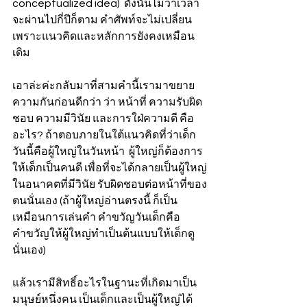
conceptualized idea)  ดังนั้นไม่ว่าเวลา
จะผ่านไปกี่ปีก็ตาม คำศัพท์จะไม่เปลี่ยน
เพราะแนวคิดและหลักการยังคงเหมือน
เดิม
เอาล่ะค่ะกลับมาที่สามคำนี้เรามาขยาย
ความกันก่อนดีกว่า ว่า หน้าที่ ความรับผิด
ชอบ ความมีวินัย และการใฝ่ความดี คือ
อะไร? ถ้าตอบภายในใต้แนวคิดที่ว่าเด็ก
วันนี้คือผู้ใหญ่ในวันหน้า  ผู้ใหญ่ก็ต้องการ
ให้เด็กเป็นคนดี เพื่อที่จะได้กลายเป็นผู้ใหญ่
ในอนาคตที่มีวินัย รับผิดชอบต่อหน้าที่ของ
ตนนั่นเอง (ถ้าผู้ใหญ่อ่านตรงนี้ ก็เป็น
เหมือนการเล่นคำ คำขวัญวันเด็กคือ
คำขวัญให้ผู้ใหญ่ทำเป็นต้นแบบให้เด็กดู
นั่นเอง) 
แล้วเรามีสิทธิ์อะไรในฐานะที่เกิดมาเป็น
มนุษย์หนึ่งคน เป็นเด็กและเป็นผู้ใหญ่ได้