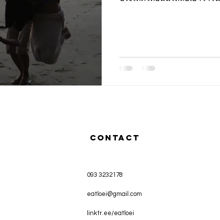
CONTACT
093 3232178
eatloei@gmail.com
linktr.ee/eatloei