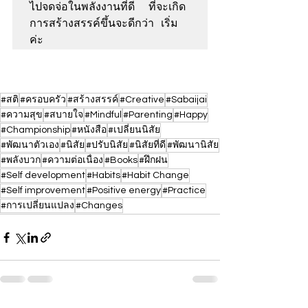
ไปจดจ่อในพลังงานที่ดี  ที่จะเกิด
การสร้างสรรค์ขึ้นจะดีกว่า เริ่ม
ค่ะ
#สติ
#ครอบครัว
#สร้างสรรค์
#Creative
#Sabaijai
#ความสุข
#สบายใจ
#Mindful
#Parenting
#Happy
#Championship
#หนังสือ
#เปลี่ยนนิสัย
#พัฒนาตัวเอง
#นิสัย
#ปรับนิสัย
#นิสัยที่ดี
#พัฒนานิสัย
#พลังบวก
#ความต่อเนื่อง
#Books
#ฝึกฝน
#Self development
#Habits
#Habit Change
#Self improvement
#Positive energy
#Practice
#การเปลี่ยนแปลง
#Changes